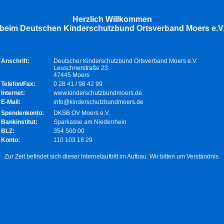
Herzlich Willkommen
beim Deutschen Kinderschutzbund Ortsverband Moers e.V
Anschrift:
Deutscher Kinderschutzbund Ortsverband Moers e.V.
Leuschnerstraße 23
47445 Moers
Telefon/Fax:
0 28 41 / 98 42 99
Internet:
www.kinderschutzbundmoers.de
E-Mail:
info@kinderschutzbundmoers.de
Spendenkonto:
DKSB OV Moers e.V.
Bankinstitut:
Sparkasse am Niederrhein
BLZ:
354 500 00
Konto:
110 103 18 29
Zur Zeit befindet sich dieser Internetauftritt im Aufbau. Wir bitten um Verständnis.